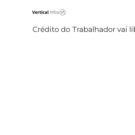
Pular
para
Crédito do Trabalhador vai l
o
conteúdo