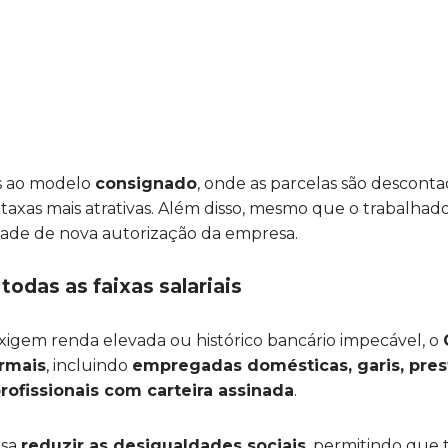
ças ao modelo
consignado
, onde as parcelas são descont
e taxas mais atrativas. Além disso, mesmo que o trabalh
dade de nova autorização da empresa.
todas as faixas salariais
exigem renda elevada ou histórico bancário impecável, o
ormais
, incluindo
empregadas domésticas, garis, prest
rofissionais com carteira assinada
.
isa
reduzir as desigualdades sociais
, permitindo que