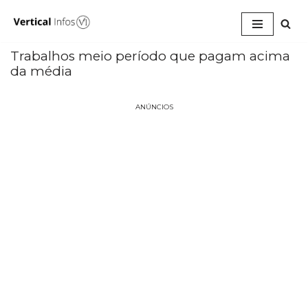
Pular
para
Trabalhos meio período que pagam acima
o
da média
conteúdo
ANÚNCIOS