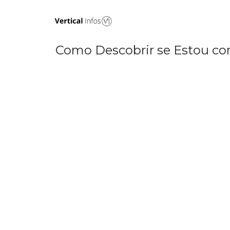
Pular
para
Como Descobrir se Estou c
o
conteúdo