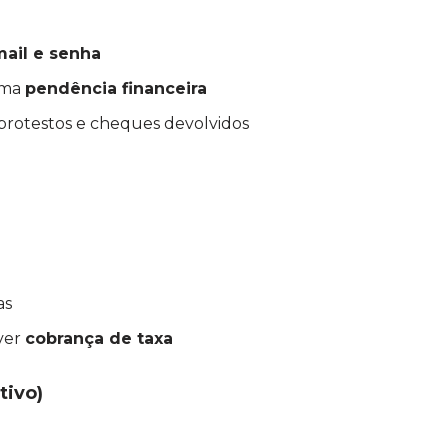
mail e senha
guma
pendência financeira
 protestos e cheques devolvidos
as
aver
cobrança de taxa
tivo)