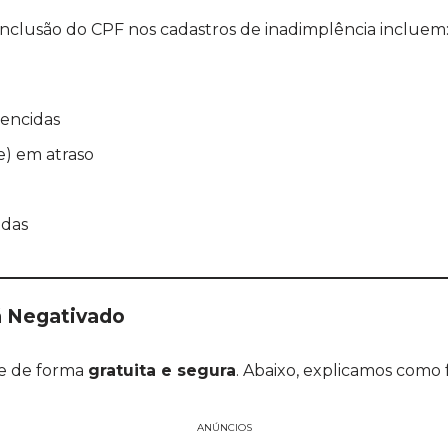
inclusão do CPF nos cadastros de inadimplência incluem
encidas
e) em atraso
adas
á Negativado
me de forma
gratuita e segura
. Abaixo, explicamos como f
ANÚNCIOS